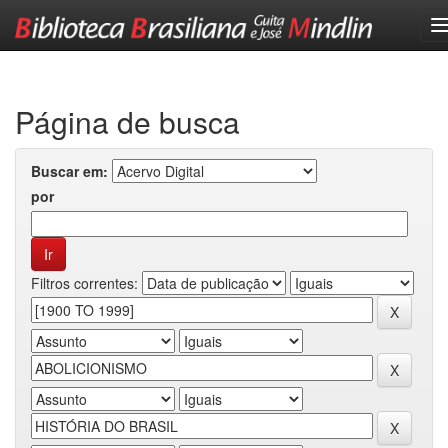
Skip
navigation
Página de busca
Buscar em:
por
Filtros correntes: