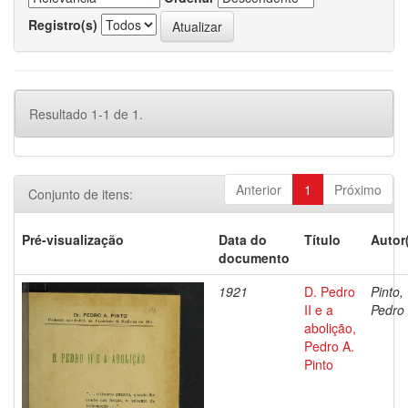
Registro(s)
Resultado 1-1 de 1.
Anterior
1
Próximo
Conjunto de itens:
Pré-visualização
Data do
Título
Autor
documento
1921
D. Pedro
Pinto,
II e a
Pedro 
abolição,
Pedro A.
Pinto