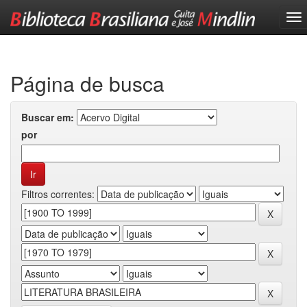
Skip
navigation
Página de busca
Buscar em:
por
Filtros correntes: