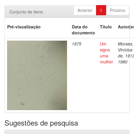
Anterior
1
Próximo
Conjunto de itens:
Pré-visualização
Data do
Título
Autor(e
documento
1975
Um
Moraes,
signo
Vinícius
uma
de, 191
mulher
1980
Sugestões de pesquisa