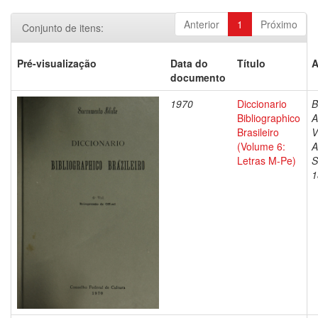
Anterior
1
Próximo
Conjunto de itens:
Pré-visualização
Data do
Título
A
documento
1970
Diccionario
B
Bibliographico
A
Brasileiro
V
(Volume 6:
A
Letras M-Pe)
S
1