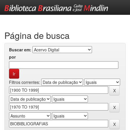
Skip
navigation
Página de busca
Buscar em:
por
Filtros correntes: