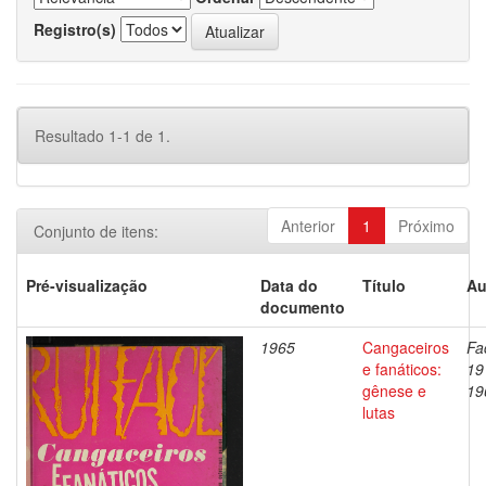
Registro(s)
Resultado 1-1 de 1.
Anterior
1
Próximo
Conjunto de itens:
Pré-visualização
Data do
Título
Au
documento
1965
Cangaceiros
Fa
e fanáticos:
19
gênese e
19
lutas