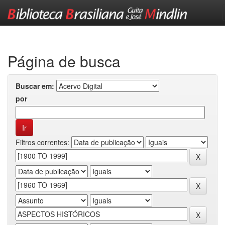
Skip
navigation
Página de busca
Buscar em:
por
Filtros correntes: