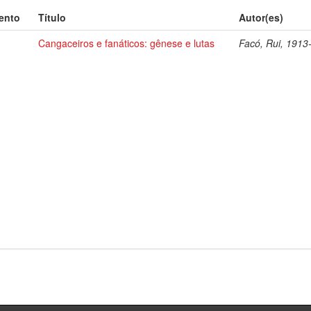
ento
Título
Autor(es)
Cangaceiros e fanáticos: gênese e lutas
Facó, Rui, 1913