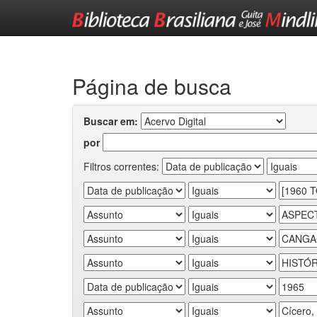
Skip
navigation
Página de busca
Buscar em:
por
Filtros correntes: