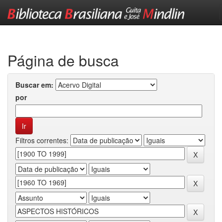
Skip
navigation
Página de busca
Buscar em:
por
Filtros correntes: