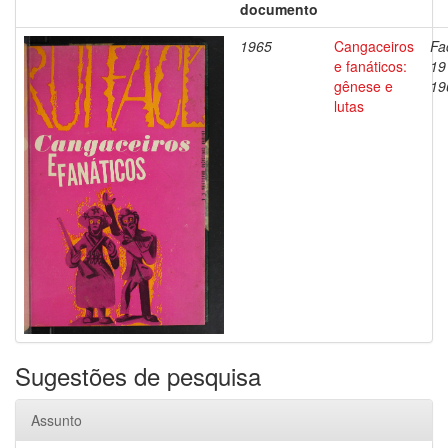
documento
1965
Cangaceiros
Fa
e fanáticos:
19
gênese e
19
lutas
Sugestões de pesquisa
Assunto