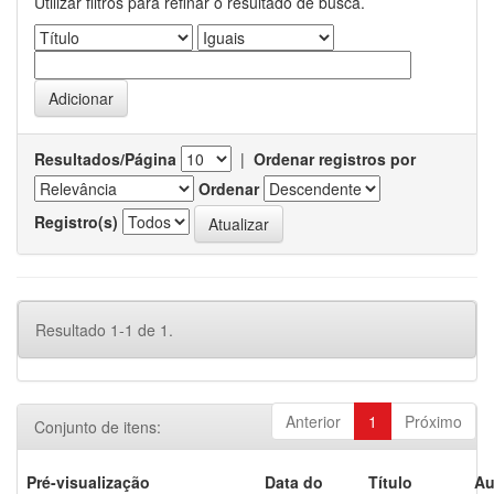
Utilizar filtros para refinar o resultado de busca.
Resultados/Página
|
Ordenar registros por
Ordenar
Registro(s)
Resultado 1-1 de 1.
Anterior
1
Próximo
Conjunto de itens:
Pré-visualização
Data do
Título
Au