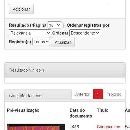
Resultados/Página
|
Ordenar registros por
Ordenar
Registro(s)
Resultado 1-1 de 1.
Anterior
1
Próximo
Conjunto de itens:
Pré-visualização
Data do
Título
Au
documento
1965
Cangaceiros
Fa