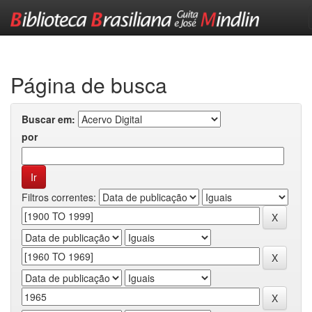
Skip
navigation
Página de busca
Buscar em:
por
Filtros correntes: