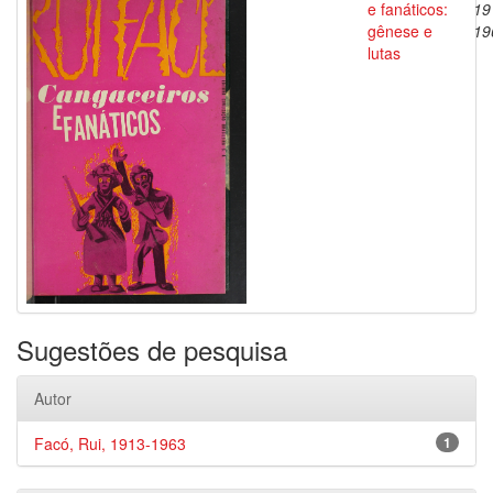
e fanáticos:
19
gênese e
19
lutas
Sugestões de pesquisa
Autor
Facó, Rui, 1913-1963
1