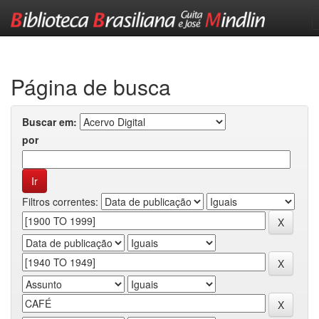
Skip
navigation
Página de busca
Buscar em:
por
Filtros correntes: