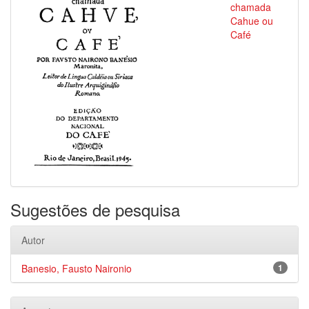
chamada
Cahue ou
Café
Sugestões de pesquisa
Autor
Banesio, Fausto Naironio
1