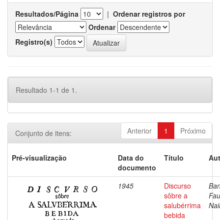
Resultados/Página
|
Ordenar registros por
Ordenar
Registro(s)
Resultado 1-1 de 1.
Anterior
1
Próximo
Conjunto de itens:
Pré-visualização
Data do
Título
Aut
documento
1945
Discurso
Ban
sôbre a
Fau
salubérrima
Nai
bebida