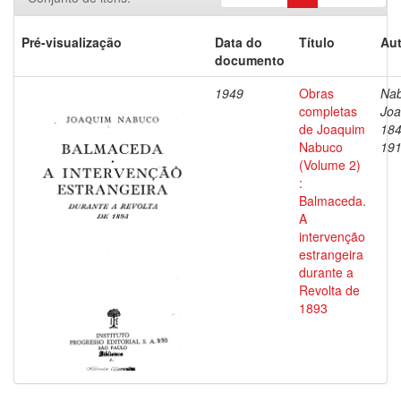
Pré-visualização
Data do
Título
Aut
documento
1949
Obras
Nab
completas
Joa
de Joaquim
184
Nabuco
19
(Volume 2)
:
Balmaceda.
A
intervenção
estrangeira
durante a
Revolta de
1893