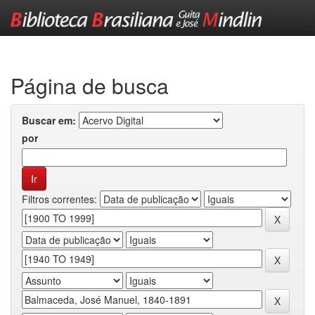
Skip
navigation
Página de busca
Buscar em:
por
Filtros correntes: