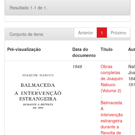
Resultado 1-1 de 1.
Anterior
1
Próximo
Conjunto de itens:
Pré-visualização
Data do
Título
Aut
documento
1949
Obras
Nab
completas
Joa
de Joaquim
184
Nabuco
19
(Volume 2)
:
Balmaceda.
A
intervenção
estrangeira
durante a
Revolta de