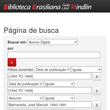
Skip
navigation
Página de busca
Buscar em:
por
Filtros correntes: