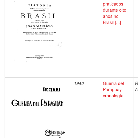
praticados
durante oito
anos no
Brasil [...]
1940
Guerra del
R
Paraguay,
A
cronología