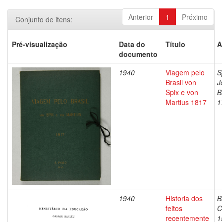
Anterior
1
Próximo
Conjunto de itens:
Pré-visualização
Data do
Título
A
documento
1940
Viagem pelo
S
Brasil von
J
Spix e von
B
Martius 1817
1
1940
Historia dos
B
feitos
C
recentemente
1