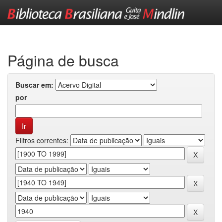
Skip
navigation
Página de busca
Buscar em:
por
Filtros correntes: