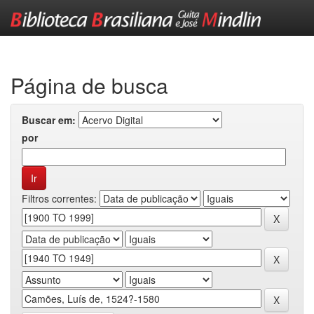
Skip
navigation
Página de busca
Buscar em:
por
Filtros correntes: