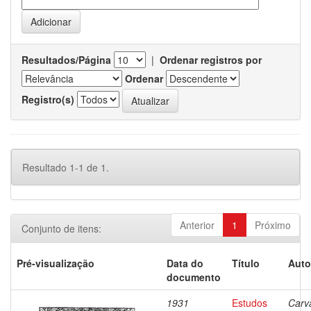
Resultados/Página
|
Ordenar registros por
Ordenar
Registro(s)
Resultado 1-1 de 1.
Anterior
1
Próximo
Conjunto de itens:
Pré-visualização
Data do
Título
Auto
documento
1931
Estudos
Carv