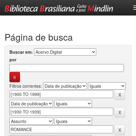
Skip
navigation
Página de busca
Buscar em:
por
Filtros correntes: