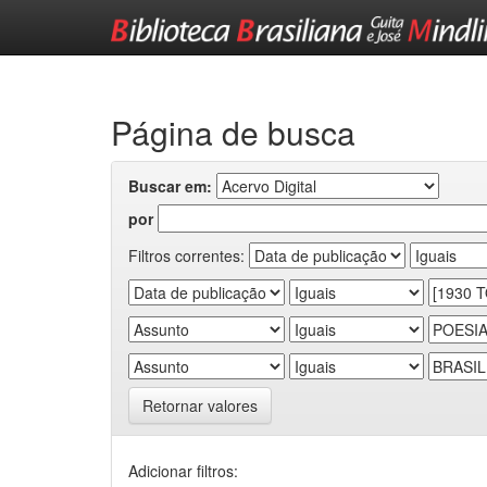
Skip
navigation
Página de busca
Buscar em:
por
Filtros correntes:
Retornar valores
Adicionar filtros: