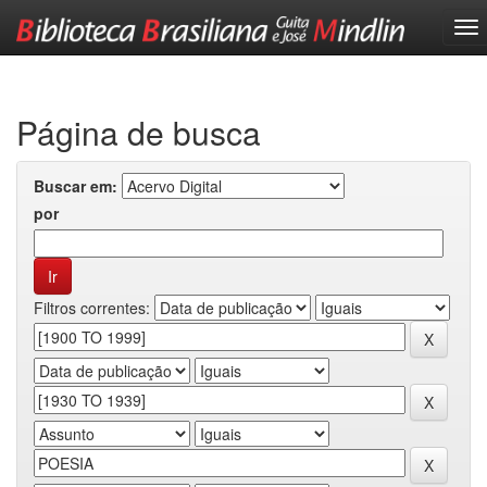
Skip
navigation
Página de busca
Buscar em:
por
Filtros correntes: