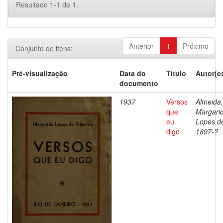
Resultado 1-1 de 1.
Anterior
1
Próximo
Conjunto de itens:
Pré-visualização
Data do
Título
Autor(e
documento
1937
Versos
Almeida,
que
Margari
eu
Lopes d
digo
1897-?