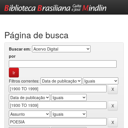
Skip
navigation
Página de busca
Buscar em:
por
Filtros correntes: