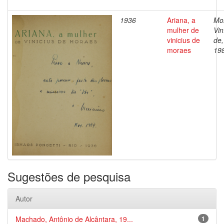
1936
Ariana, a
Mo
mulher de
Vin
vinicius de
de,
moraes
19
Sugestões de pesquisa
Autor
Machado, Antônio de Alcântara, 19...
1