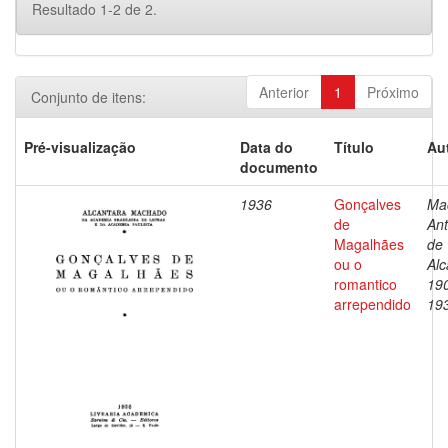
Resultado 1-2 de 2.
Anterior
1
Próximo
Conjunto de itens:
Pré-visualização
Data do
Título
Au
documento
1936
Gonçalves
Ma
de
Ant
Magalhães
de
ou o
Alc
romantico
19
arrependido
19