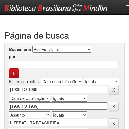
Skip
navigation
Página de busca
Buscar em:
por
Filtros correntes: