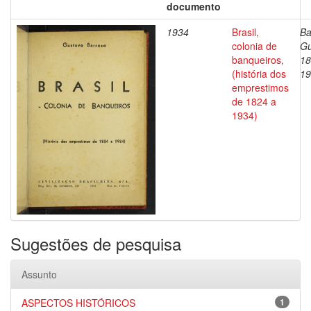
documento
1934
Brasil,
Ba
colonia de
Gu
banqueiros,
18
(história dos
19
emprestimos
de 1824 a
1934)
Sugestões de pesquisa
Assunto
ASPECTOS HISTÓRICOS
1