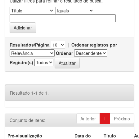
Utilizar filtros para refinar o resultado de busca.
Resultados/Página
|
Ordenar registros por
Ordenar
Registro(s)
Resultado 1-1 de 1.
Anterior
1
Próximo
Conjunto de itens:
Pré-visualização
Data do
Título
Au