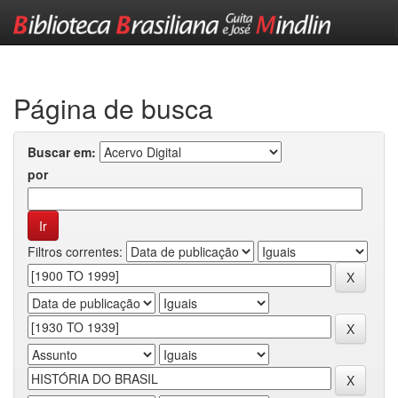
Skip
navigation
Página de busca
Buscar em:
por
Filtros correntes: