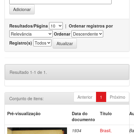
Resultados/Página
|
Ordenar registros por
Ordenar
Registro(s)
Resultado 1-1 de 1.
Anterior
1
Próximo
Conjunto de itens:
Pré-visualização
Data do
Título
Au
documento
1934
Brasil,
Ba