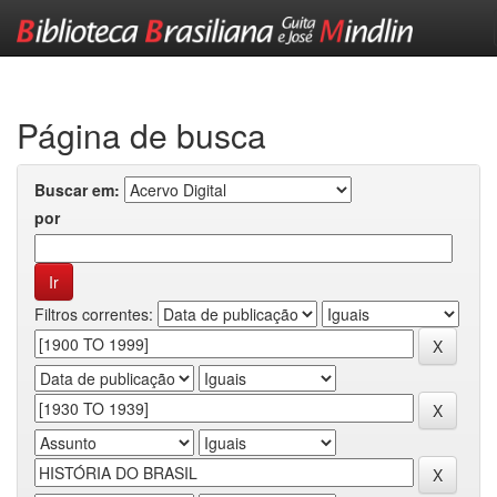
Skip
navigation
Página de busca
Buscar em:
por
Filtros correntes: