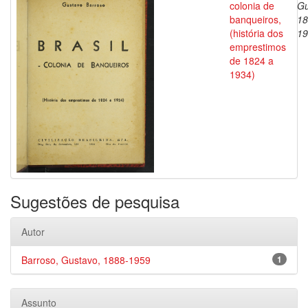
colonia de
Gu
banqueiros,
18
(história dos
19
emprestimos
de 1824 a
1934)
Sugestões de pesquisa
Autor
Barroso, Gustavo, 1888-1959
1
Assunto