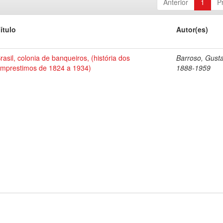
Anterior
1
P
ítulo
Autor(es)
rasil, colonia de banqueiros, (história dos
Barroso, Gust
mprestimos de 1824 a 1934)
1888-1959