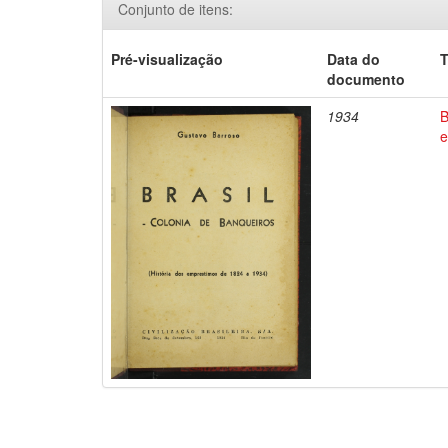
Conjunto de itens:
Pré-visualização
Data do
T
documento
1934
B
e