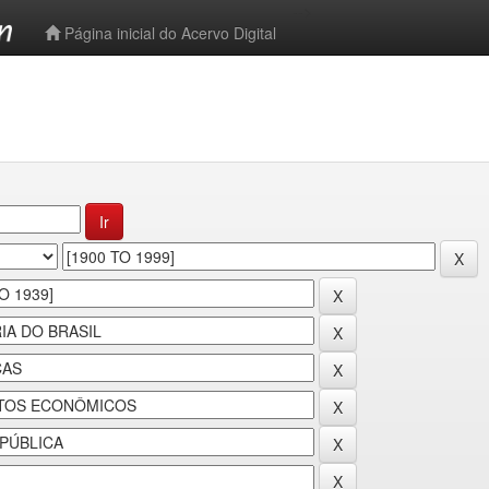
-->
Página inicial do Acervo Digital