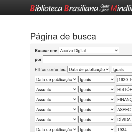
Skip
navigation
Página de busca
Buscar em:
por
Filtros correntes: