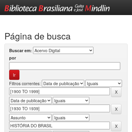
Skip
navigation
Página de busca
Buscar em:
por
Filtros correntes: