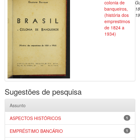
colonia de
Gu
banqueiros,
18
(história dos
19
emprestimos
de 1824 a
1934)
Sugestões de pesquisa
Assunto
ASPECTOS HISTÓRICOS
1
EMPRÉSTIMO BANCÁRIO
1