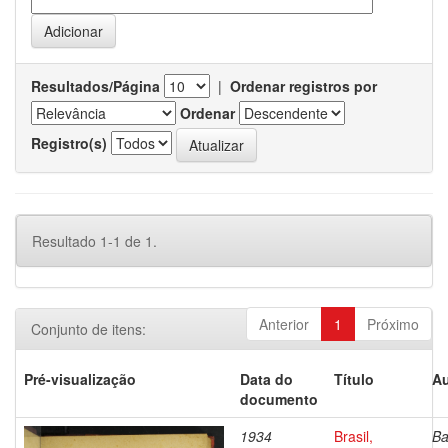
Resultados/Página
|
Ordenar registros por
Ordenar
Registro(s)
Resultado 1-1 de 1.
Anterior
1
Próximo
Conjunto de itens:
Pré-visualização
Data do
Título
Au
documento
1934
Brasil,
Ba