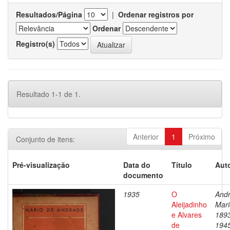
Resultados/Página
|
Ordenar registros por
Ordenar
Registro(s)
Resultado 1-1 de 1.
Anterior
1
Próximo
Conjunto de itens:
Pré-visualização
Data do
Título
Auto
documento
1935
O
Andr
Aleijadinho
Mari
e Alvares
189
de
194