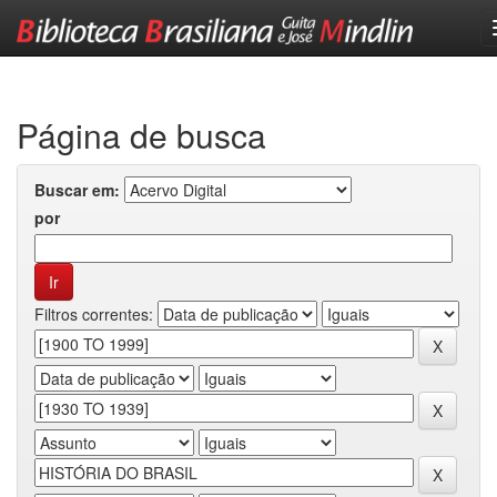
Skip
navigation
Página de busca
Buscar em:
por
Filtros correntes: