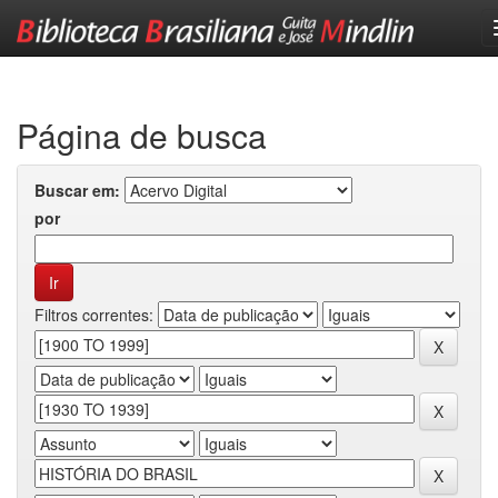
Skip
navigation
Página de busca
Buscar em:
por
Filtros correntes: