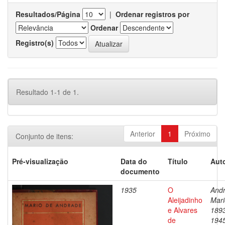
Resultados/Página
|
Ordenar registros por
Ordenar
Registro(s)
Resultado 1-1 de 1.
Anterior
1
Próximo
Conjunto de itens:
Pré-visualização
Data do
Título
Auto
documento
1935
O
Andr
Aleijadinho
Mari
e Alvares
189
de
194