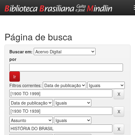
Skip
navigation
Página de busca
Buscar em:
por
Filtros correntes: