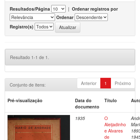
Resultados/Página
|
Ordenar registros por
Ordenar
Registro(s)
Resultado 1-1 de 1.
Anterior
1
Próximo
Conjunto de itens:
Pré-visualização
Data do
Título
Auto
documento
1935
O
Andr
Aleijadinho
Mari
e Alvares
189
de
194