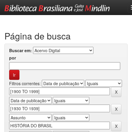
Skip
navigation
Página de busca
Buscar em:
por
Filtros correntes: