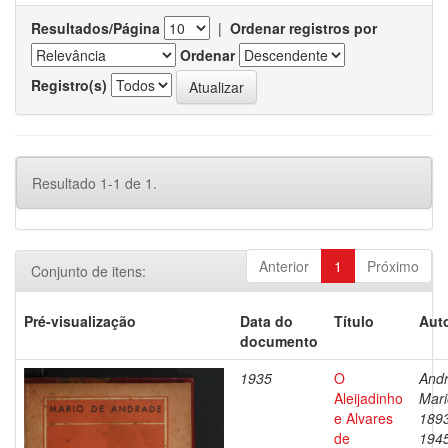
Resultados/Página
|
Ordenar registros por
Ordenar
Registro(s)
Resultado 1-1 de 1.
Anterior
1
Próximo
Conjunto de itens:
Pré-visualização
Data do
Título
Auto
documento
1935
O
Andr
Aleijadinho
Mari
e Alvares
189
de
194