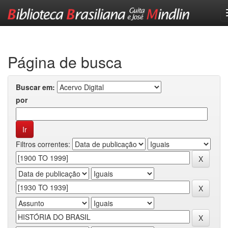
Skip
navigation
Página de busca
Buscar em:
por
Filtros correntes: