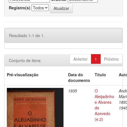
Registro(s)
Resultado 1-1 de 1.
Anterior
1
Próximo
Conjunto de itens:
Pré-visualização
Data do
Título
Auto
documento
1935
O
Andr
Aleijadinho
Mari
e Alvares
189
de
194
Azevedo
(e.2)