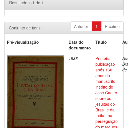
Resultado 1-1 de 1.
Anterior
1
Próximo
Conjunto de itens:
Pré-visualização
Data do
Título
Au
documento
1936
Primeira
Ac
publicação
Bra
após 160
de 
anos do
manuscrito
inédito de
José Caeiro
sobre os
jesuitas do
Brasil e da
India : na
perseguição
do marquês