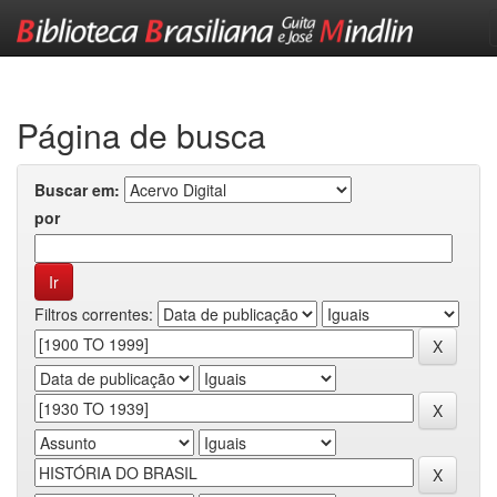
Skip
navigation
Página de busca
Buscar em:
por
Filtros correntes: