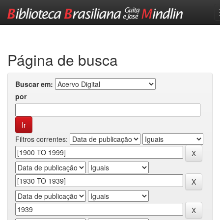
Skip
navigation
Página de busca
Buscar em:
por
Filtros correntes: