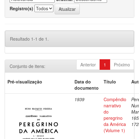
Registro(s)
Resultado 1-1 de 1.
Anterior
1
Próximo
Conjunto de itens:
Pré-visualização
Data do
Título
Aut
documento
1939
Compêndio
Pere
narrativo
Nu
do
Mar
peregrino
165
da América
172
(Volume 1)