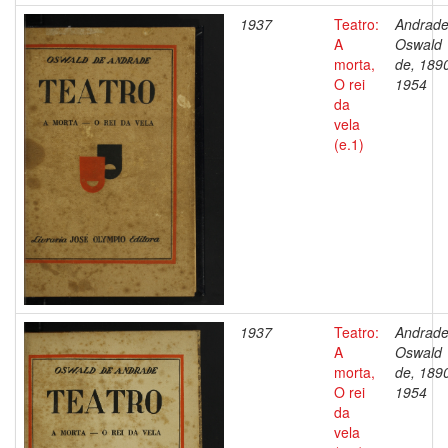
1937
Teatro:
Andrade
A
Oswald
morta,
de, 189
O rei
1954
da
vela
(e.1)
1937
Teatro:
Andrade
A
Oswald
morta,
de, 189
O rei
1954
da
vela