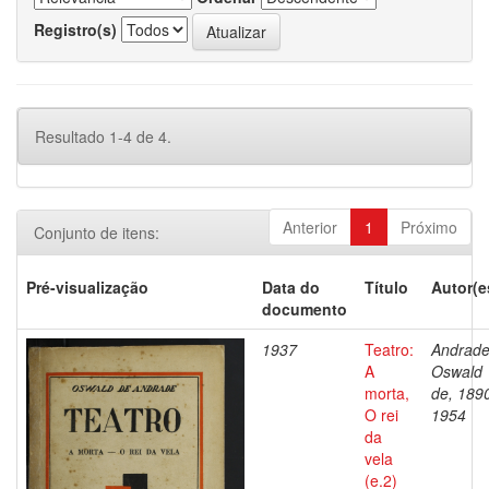
Registro(s)
Resultado 1-4 de 4.
Anterior
1
Próximo
Conjunto de itens:
Pré-visualização
Data do
Título
Autor(e
documento
1937
Teatro:
Andrade
A
Oswald
morta,
de, 189
O rei
1954
da
vela
(e.2)