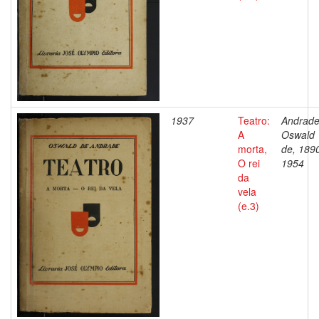
1937
Teatro:
Andrade
A
Oswald
morta,
de, 189
O rei
1954
da
vela
(e.3)