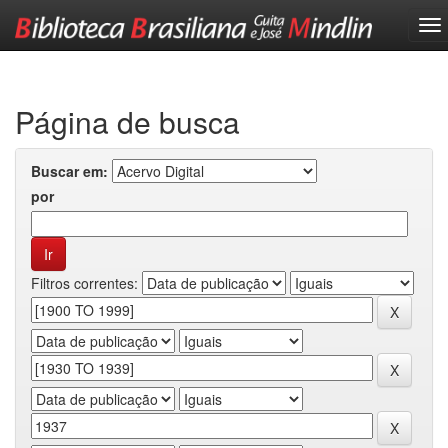
Skip
navigation
Página de busca
Buscar em:
por
Filtros correntes: