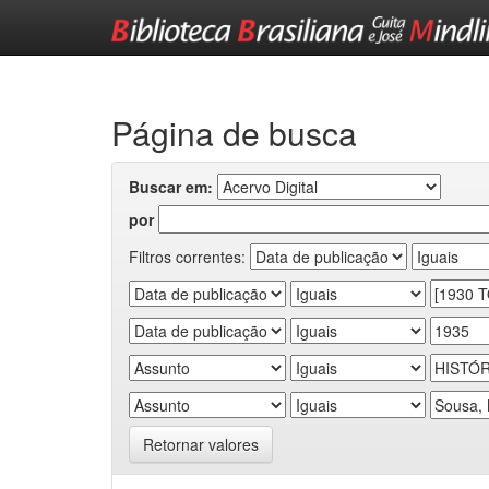
Skip
navigation
Página de busca
Buscar em:
por
Filtros correntes:
Retornar valores