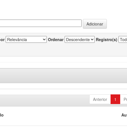
por
Ordenar
Registro(s)
Anterior
1
P
lo
Au