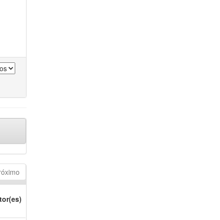
róximo
tor(es)