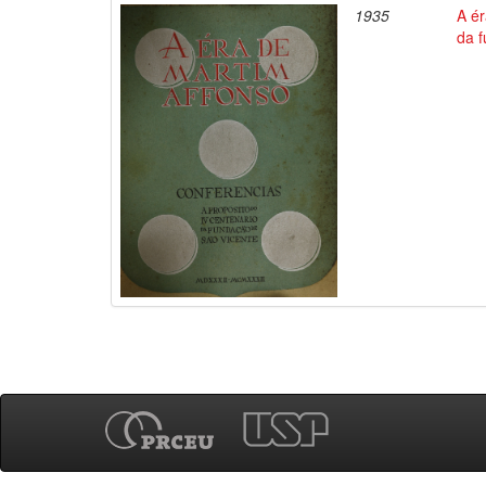
1935
A ér
da 