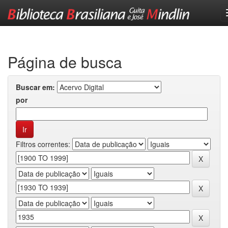
Skip
navigation
Página de busca
Buscar em:
por
Filtros correntes: