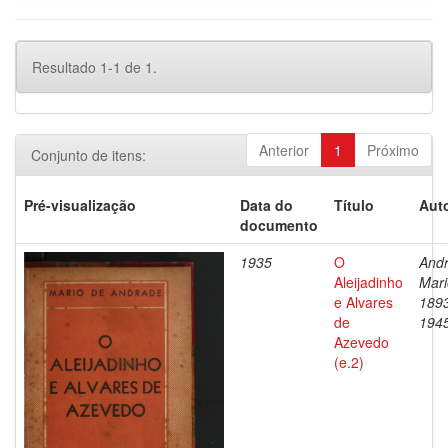
Resultado 1-1 de 1.
Anterior
1
Próximo
Conjunto de itens:
Pré-visualização
Data do
Título
Auto
documento
1935
O
Andr
Aleijadinho
Mari
e Alvares
189
de
194
Azevedo
(e.2)