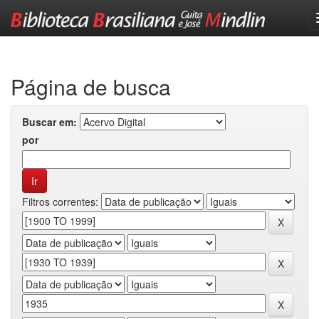
Skip
navigation
Página de busca
Buscar em:
por
Filtros correntes: