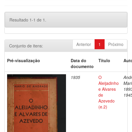
Resultado 1-1 de 1.
Anterior
1
Próximo
Conjunto de itens:
Pré-visualização
Data do
Título
Auto
documento
1935
O
Andr
Aleijadinho
Mari
e Alvares
189
de
194
Azevedo
(e.2)