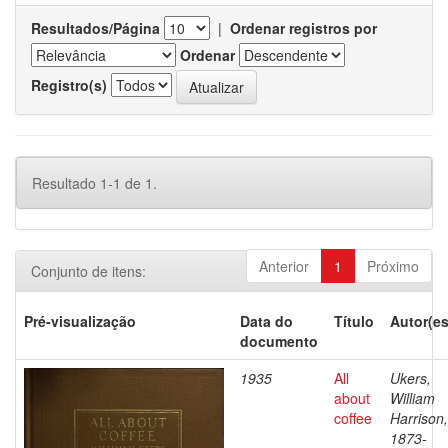
Resultados/Página
|
Ordenar registros por
Ordenar
Registro(s)
Resultado 1-1 de 1.
Anterior
1
Próximo
Conjunto de itens:
Pré-visualização
Data do
Título
Autor(es
documento
1935
All
Ukers,
about
William
coffee
Harrison,
1873-