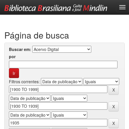
Skip
navigation
Página de busca
Buscar em:
por
Filtros correntes: