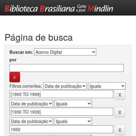
Skip
navigation
Página de busca
Buscar em:
por
Filtros correntes: