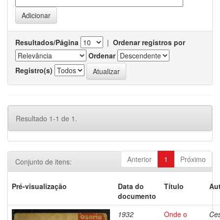
Resultados/Página
|
Ordenar registros por
Ordenar
Registro(s)
Resultado 1-1 de 1.
Anterior
1
Próximo
Conjunto de itens:
Pré-visualização
Data do
Título
Aut
documento
1932
Onde o
Ces