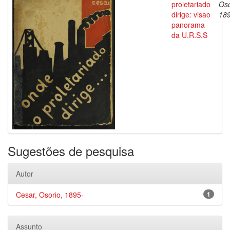
proletariado
Oso
dirige: visao
18
panorama
da U.R.S.S
Sugestões de pesquisa
Autor
Cesar, Osorio, 1895-
1
Assunto