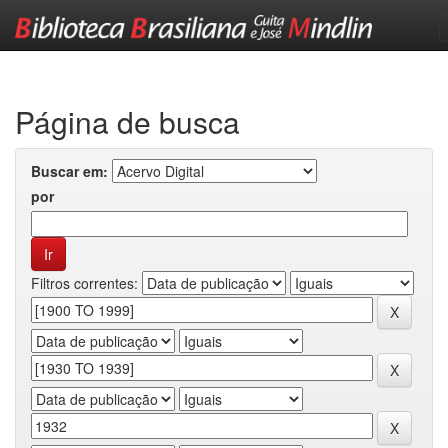
Skip
navigation
Página de busca
Buscar em:
por
Filtros correntes: