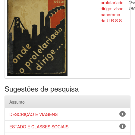
proletariado
Oso
dirige: visao
18
panorama
da U.R.S.S
Sugestões de pesquisa
Assunto
DESCRIÇÃO E VIAGENS
1
ESTADO E CLASSES SOCIAIS
1