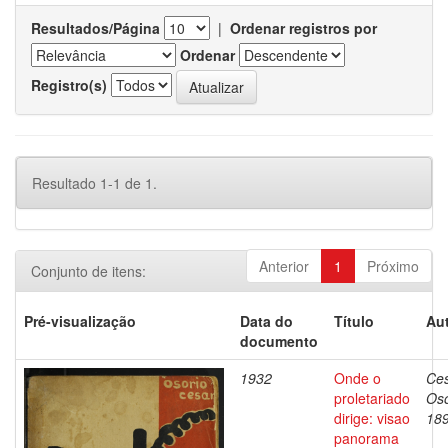
Resultados/Página
|
Ordenar registros por
Ordenar
Registro(s)
Resultado 1-1 de 1.
Anterior
1
Próximo
Conjunto de itens:
Pré-visualização
Data do
Título
Aut
documento
1932
Onde o
Ces
proletariado
Oso
dirige: visao
18
panorama