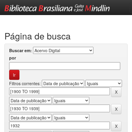
Skip
navigation
Página de busca
Buscar em:
por
Filtros correntes: