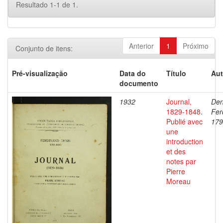
Resultado 1-1 de 1.
Anterior
1
Próximo
Conjunto de itens:
Pré-visualização
Data do
Título
Aut
documento
1932
Journal,
Den
1829-1848.
Fer
Publié avec
179
une
introduction
et des
notes par
Pierre
Moreau