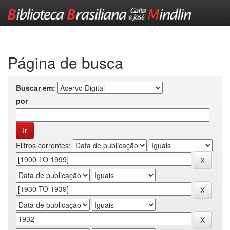
Skip
navigation
Página de busca
Buscar em:
por
Filtros correntes: