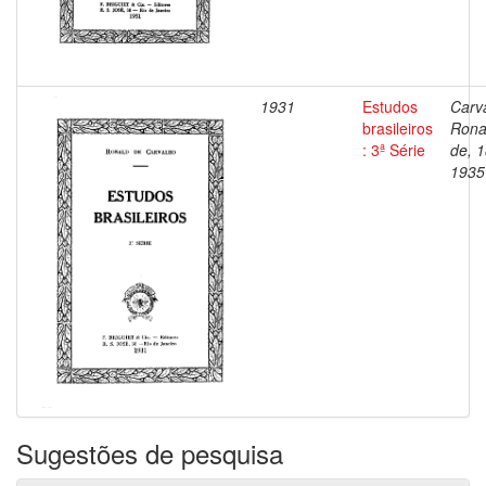
1931
Estudos
Carv
brasileiros
Rona
: 3ª Série
de, 
1935
Sugestões de pesquisa