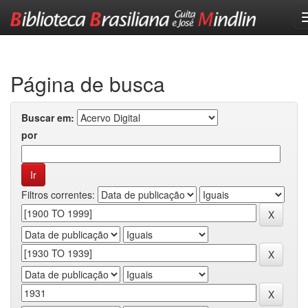
Skip
navigation
Página de busca
Buscar em:
por
Filtros correntes: