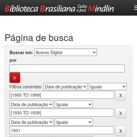
Skip
navigation
Página de busca
Buscar em:
por
Filtros correntes: