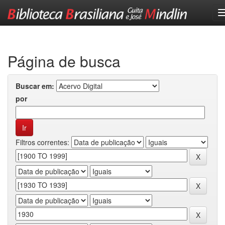
Skip
navigation
Página de busca
Buscar em:
por
Filtros correntes: