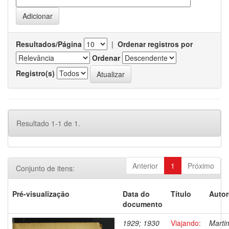
Resultados/Página
|
Ordenar registros por
Ordenar
Registro(s)
Resultado 1-1 de 1.
Anterior
1
Próximo
Conjunto de itens:
Pré-visualização
Data do
Título
Autor
documento
1929; 1930
Viajando:
Marti