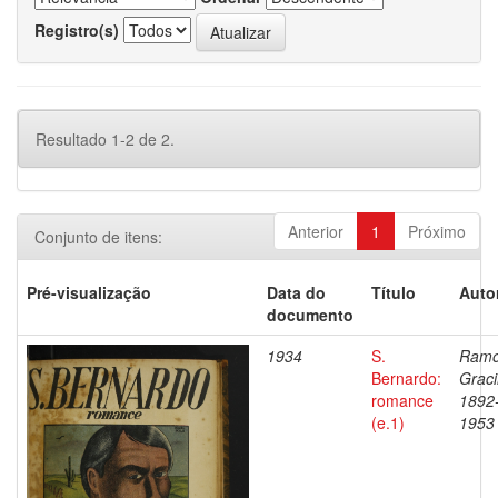
Registro(s)
Resultado 1-2 de 2.
Anterior
1
Próximo
Conjunto de itens:
Pré-visualização
Data do
Título
Auto
documento
1934
S.
Ramo
Bernardo:
Graci
romance
1892
(e.1)
1953