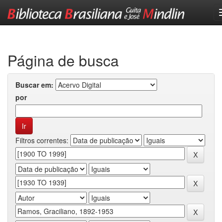
Skip
navigation
Página de busca
Buscar em:
por
Filtros correntes: