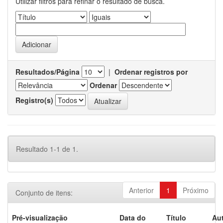
Utilizar filtros para refinar o resultado de busca.
Resultados/Página
|
Ordenar registros por
Ordenar
Registro(s)
Resultado 1-1 de 1.
Anterior
1
Próximo
Conjunto de itens:
Pré-visualização
Data do
Título
Aut