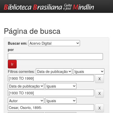
Skip
navigation
Página de busca
Buscar em:
por
Filtros correntes: