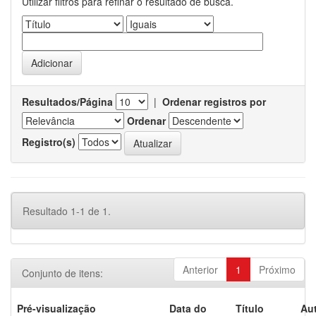
Utilizar filtros para refinar o resultado de busca.
Resultados/Página
|
Ordenar registros por
Ordenar
Registro(s)
Resultado 1-1 de 1.
Anterior
1
Próximo
Conjunto de itens:
Pré-visualização
Data do
Título
Aut