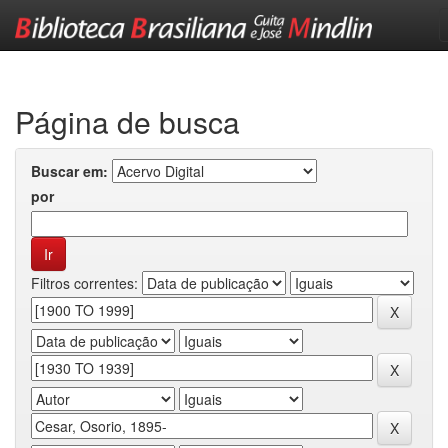
Skip
navigation
Página de busca
Buscar em:
por
Filtros correntes: