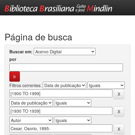
Skip
navigation
Página de busca
Buscar em:
por
Filtros correntes: