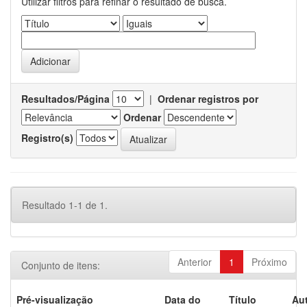
Utilizar filtros para refinar o resultado de busca.
Resultados/Página
|
Ordenar registros por
Ordenar
Registro(s)
Resultado 1-1 de 1.
Anterior
1
Próximo
Conjunto de itens:
Pré-visualização
Data do
Título
Aut