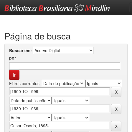
Skip
navigation
Página de busca
Buscar em:
por
Filtros correntes: