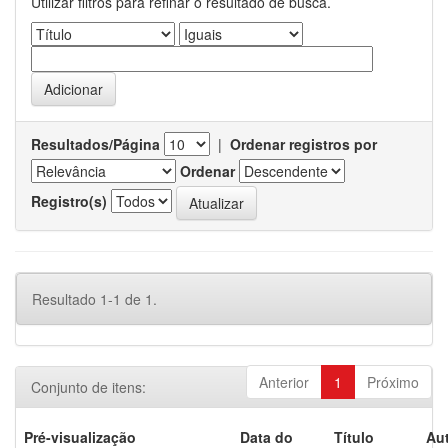
Utilizar filtros para refinar o resultado de busca.
Resultados/Página
|
Ordenar registros por
Ordenar
Registro(s)
Resultado 1-1 de 1.
Anterior
1
Próximo
Conjunto de itens:
Pré-visualização
Data do
Título
Aut