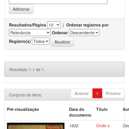
Resultados/Página
|
Ordenar registros por
Ordenar
Registro(s)
Resultado 1-1 de 1.
Anterior
1
Próximo
Conjunto de itens:
Pré-visualização
Data do
Título
Aut
documento
1932
Onde o
Ces