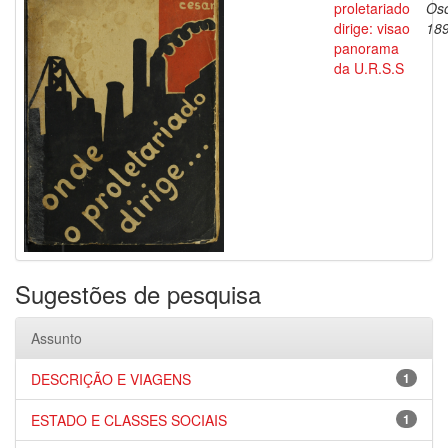
proletariado
Oso
dirige: visao
18
panorama
da U.R.S.S
Sugestões de pesquisa
Assunto
DESCRIÇÃO E VIAGENS
1
ESTADO E CLASSES SOCIAIS
1