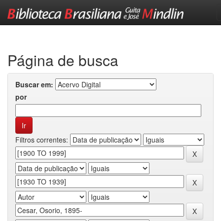
Skip
navigation
Página de busca
Buscar em:
por
Filtros correntes: