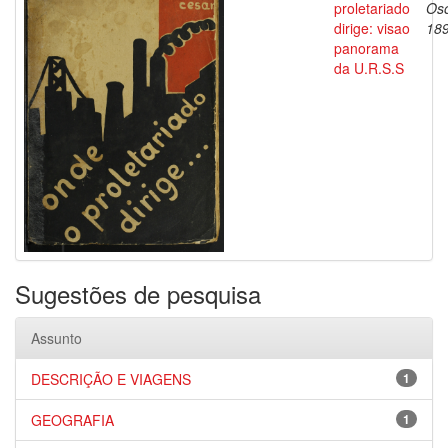
proletariado
Oso
dirige: visao
18
panorama
da U.R.S.S
Sugestões de pesquisa
Assunto
DESCRIÇÃO E VIAGENS
1
GEOGRAFIA
1