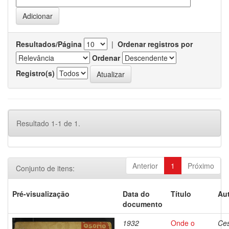
Resultados/Página
|
Ordenar registros por
Ordenar
Registro(s)
Resultado 1-1 de 1.
Anterior
1
Próximo
Conjunto de itens:
Pré-visualização
Data do
Título
Aut
documento
1932
Onde o
Ces