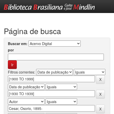
Skip
navigation
Página de busca
Buscar em:
por
Filtros correntes: