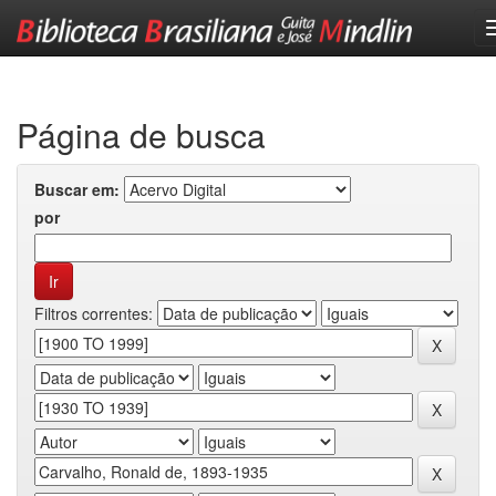
Skip
navigation
Página de busca
Buscar em:
por
Filtros correntes: