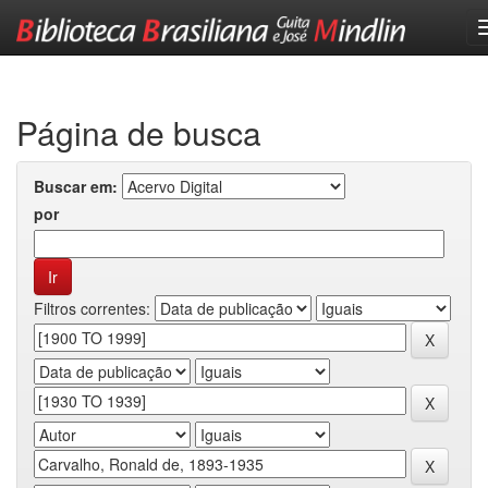
Skip
navigation
Página de busca
Buscar em:
por
Filtros correntes: