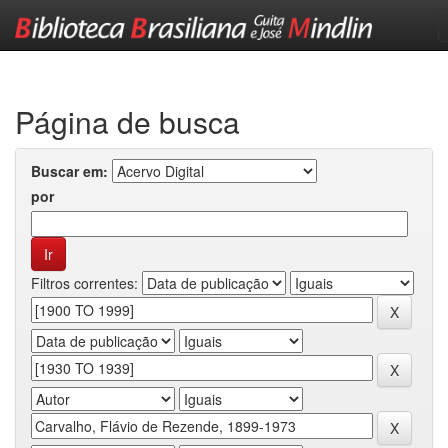
Skip
navigation
Página de busca
Buscar em:
por
Filtros correntes: