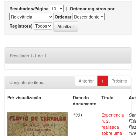
Resultados/Página
|
Ordenar registros por
Ordenar
Registro(s)
Resultado 1-1 de 1.
Anterior
1
Próximo
Conjunto de itens:
Pré-visualização
Data do
Título
Aut
documento
1931
Experiencia
Car
n. 2,
Flá
realisada
Rez
sobre uma
189